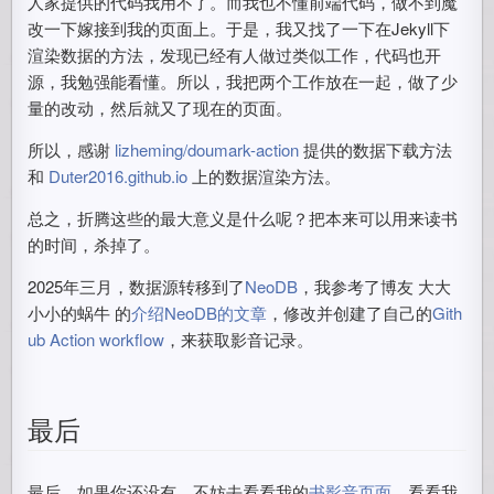
人家提供的代码我用不了。而我也不懂前端代码，做不到魔
改一下嫁接到我的页面上。于是，我又找了一下在Jekyll下
渲染数据的方法，发现已经有人做过类似工作，代码也开
源，我勉强能看懂。所以，我把两个工作放在一起，做了少
量的改动，然后就又了现在的页面。
所以，感谢
lizheming/doumark-action
提供的数据下载方法
和
Duter2016.github.io
上的数据渲染方法。
总之，折腾这些的最大意义是什么呢？把本来可以用来读书
的时间，杀掉了。
2025年三月，数据源转移到了
NeoDB
，我参考了博友 大大
小小的蜗牛 的
介绍NeoDB的文章
，修改并创建了自己的
Gith
ub Action workflow
，来获取影音记录。
最后
最后，如果你还没有，不妨去看看我的
书影音页面
，看看我