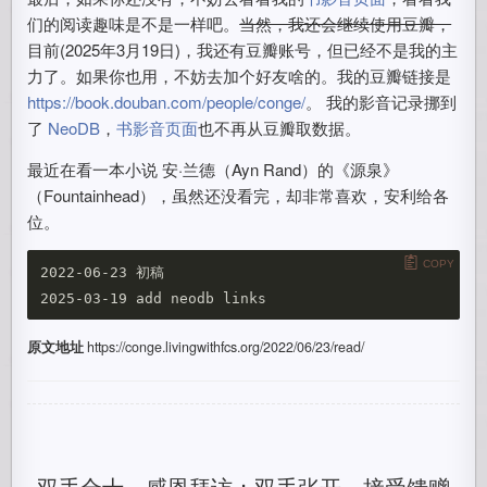
们的阅读趣味是不是一样吧。
当然，我还会继续使用豆瓣，
目前(2025年3月19日)，我还有豆瓣账号，但已经不是我的主
力了。如果你也用，不妨去加个好友啥的。我的豆瓣链接是
https://book.douban.com/people/conge/
。 我的影音记录挪到
了
NeoDB
，
书影音页面
也不再从豆瓣取数据。
最近在看一本小说 安·兰德（Ayn Rand）的《源泉》
（Fountainhead），虽然还没看完，却非常喜欢，安利给各
位。
COPY
2022-06-23 初稿

原文地址
https://conge.livingwithfcs.org/2022/06/23/read/
双手合十，感恩拜访；双手张开，接受馈赠