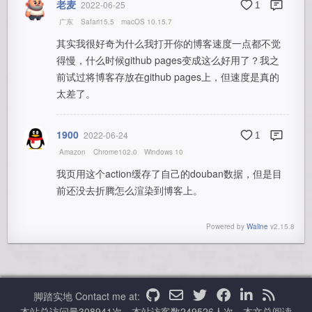
老麦
2022-06-25
1
广东
Safari15.5
macOS 10.15.7
其实我很好奇为什么我打开你的博客速度一点都不觉
得慢，什么时候github pages变成这么好用了？我之
前试过将博客存放在github pages上，但速度是真的
太差了。
1900
2022-06-24
1
Amazon
Chrome102.0
Windows 10
我页用这个action缓存了自己的douban数据，但是目
前还没去折腾怎么渲染到博客上。
Powered by
Waline
v2.15.8
脚踏实地
Contact me at:
本站总访问量
308941
次，本站访客数
249526
人次，本文总阅读