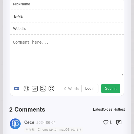
NickName
E-Mail
Website
0
Words
Login
Submit
2
Comments
Latest
Oldest
Hottest
Cece
2024-06-04
1
东京都
Chrome124.0
macOS 10.15.7