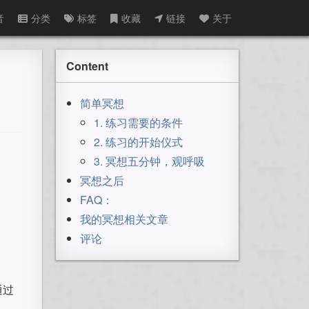
音
分类
标签
收藏
链接
关于
Content
简单冥想
1. 练习需要的条件
2. 练习的开始仪式
3. 冥想五分钟，观呼吸
冥想之后
FAQ：
我的冥想相关文章
评论
通过