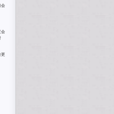
习会
度会
时
快更