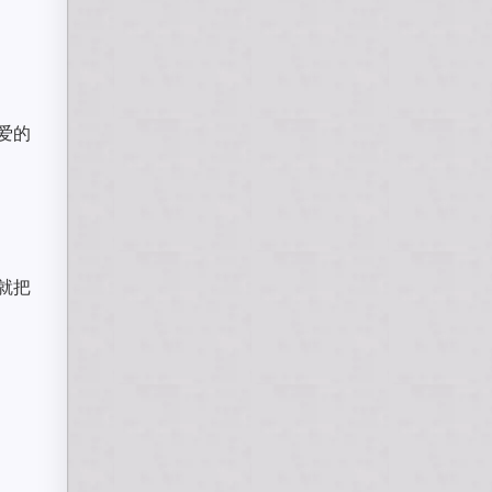
爱的
就把