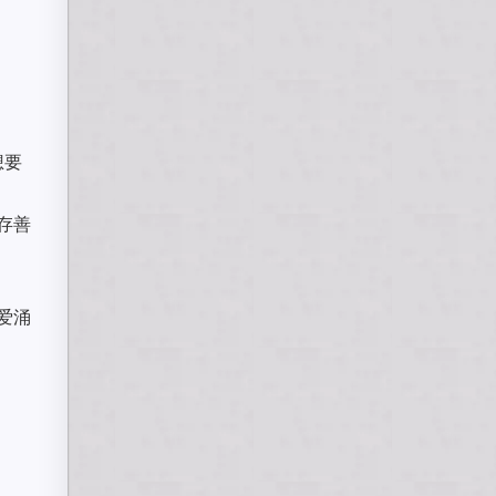
想要
存善
爱涌