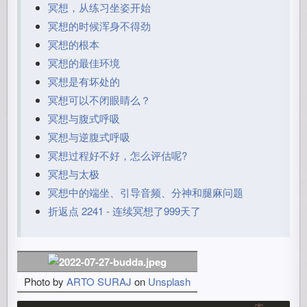
冥想，从练习坐姿开始
冥想的时候浑身不得劲
冥想的根本
冥想的最佳环境
冥想是有坏处的
冥想可以不闭眼睛么？
冥想与腹式呼吸
冥想与逆腹式呼吸
冥想过程好不好，怎么评估呢?
冥想与太极
冥想中的端坐、引导音频、分神和腿麻问题
折返点 2241 - 连续冥想了999天了
Photo by
ARTO SURAJ
on
Unsplash