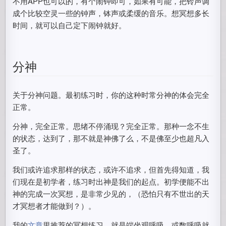
不用APP也可以的，有个闹钟即可，如果有可能，把铃声调
成个比较空灵一些的钟声，钵声或柔缓的音乐。想冥想多长
时间，就可以自己定下闹钟就好。
分神
关于分神问题。最初练习时，你的这种时常分神的体会完全
正常。
分神，完全正常。思绪不停涌现？完全正常。那种一念不生
的状态，达到了，那不就是神佛了么，不是佛至少也超凡入
圣了。
我们或许追求那样的状态，或许不追求，但首先得知道，我
们现在是初学者，练习时出神是我们的起点。初学便能不出
神的完成一次冥想，是非常少见的，（恐怕只有不世出的天
才冥想者才能做到？）。
我的
文章
里推荐的冥想练习，就是端坐观呼吸，或数呼吸就