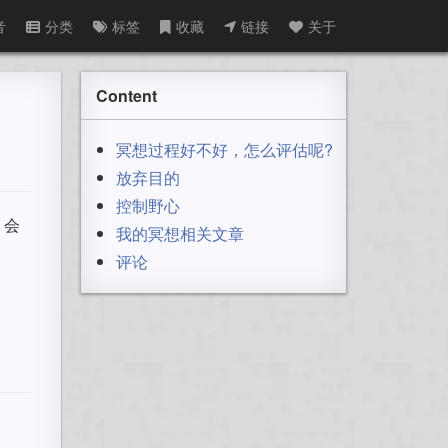
音
分类
标签
收藏
链接
关于
Content
冥想过程好不好，怎么评估呢?
放弃目的
控制野心
。会
我的冥想相关文章
评论