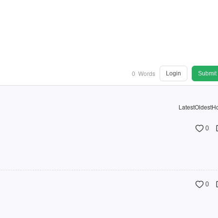
0
Words
Login
Submit
Latest
Oldest
Ho
0
0