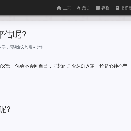
主页
跑步
存档
书影
评估呢?
88 字，阅读全文约需 4 分钟
的冥想。你会不会问自己，冥想的是否深沉入定，还是心神不宁
呢?