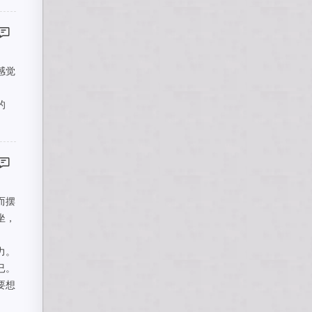
感觉
的
而摆
坐，
力。
已。
要想