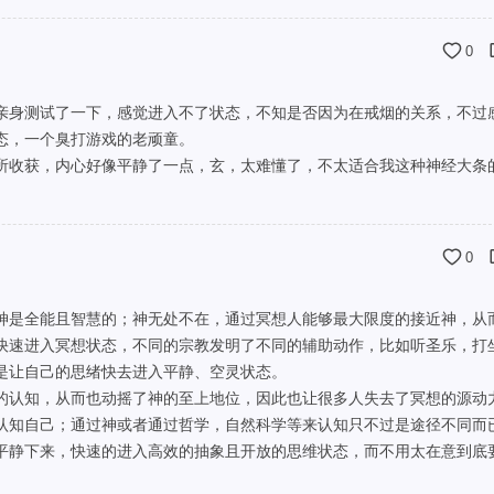
0
亲身测试了一下，感觉进入不了状态，不知是否因为在戒烟的关系，不过
态，一个臭打游戏的老顽童。
所收获，内心好像平静了一点，玄，太难懂了，不太适合我这种神经大条
0
神是全能且智慧的；神无处不在，通过冥想人能够最大限度的接近神，从
快速进入冥想状态，不同的宗教发明了不同的辅助动作，比如听圣乐，打
是让自己的思绪快去进入平静、空灵状态。
的认知，从而也动摇了神的至上地位，因此也让很多人失去了冥想的源动
认知自己；通过神或者通过哲学，自然科学等来认知只不过是途径不同而
平静下来，快速的进入高效的抽象且开放的思维状态，而不用太在意到底