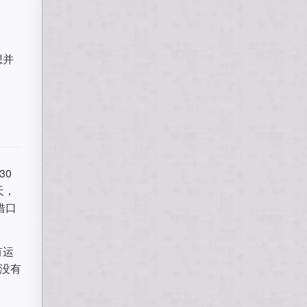
想并
30
天，
借口
有运
没有