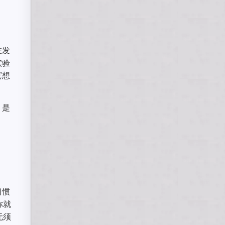
在发
实验
冥想
，是
习惯
你就
无须